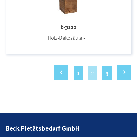
E-3122
Holz-Dekosäule - H
keyboard_arrow_left
keyboard_arrow_right
1
3
2
Beck Pietätsbedarf GmbH