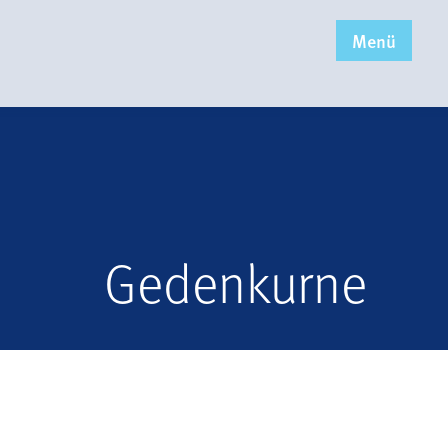
x
Menü