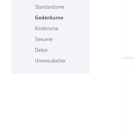
Standardurne
Gedenkurne
Kinderurne
Seeurne
Dekor
Urnenzubehör