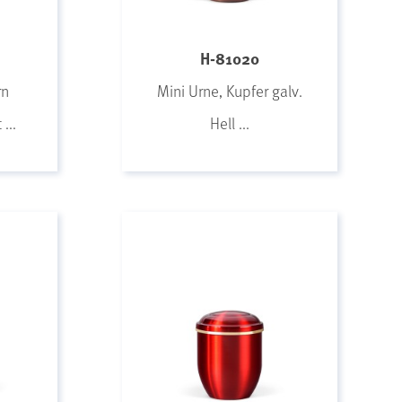
H-81020
rn
Mini Urne, Kupfer galv.
...
Hell ...