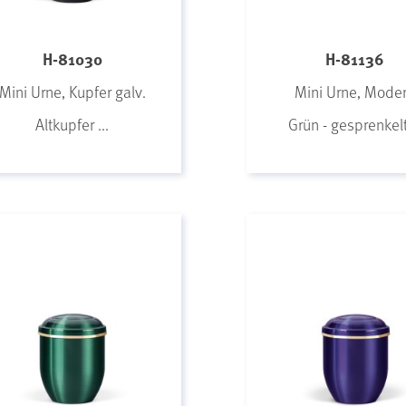
H-81030
H-81136
Mini Urne, Kupfer galv.
Mini Urne, Mode
Altkupfer ...
Grün - gesprenkelt 