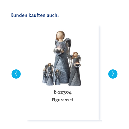
Kunden kauften auch:
<
>
E-12304
E
Figurenset
Fi