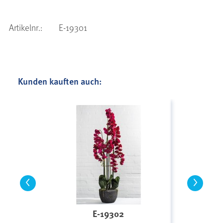
Artikelnr.:
E-19301
Kunden kauften auch:
<
>
E-19302
E