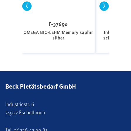
<
>
F-37690
V-8
OMEGA BIO-LEHM Memory saphir
Infinity Veta
silber
schwarz gebü
Beck Pietätsbedarf GmbH
Industriestr. 6
74927 Eschelbronn
Tel.
06226 42 99 81