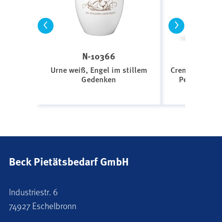
<
>
N-10366
H-251
Urne weiß, Engel im stillem
Cremeweiß, De
Gedenken
Persönliche
Beck Pietätsbedarf GmbH
Industriestr. 6
74927 Eschelbronn