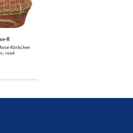
se-R
Mose-Körbchen
r, rosé