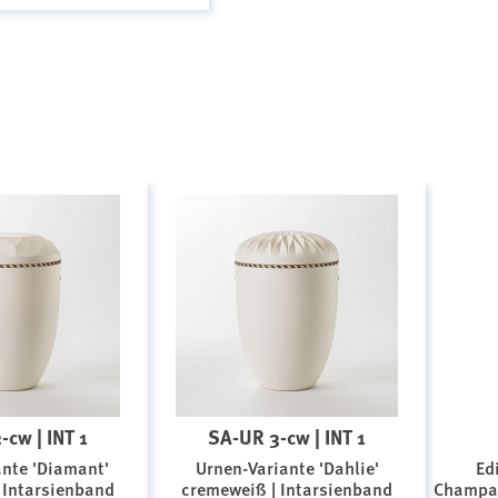
-cw | INT 1
SA-UR 3-cw | INT 1
ante 'Diamant'
Urnen-Variante 'Dahlie'
Ed
 Intarsienband
cremeweiß | Intarsienband
Champag