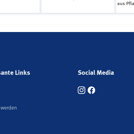
aus Pfl
sante Links
Social Media
 werden