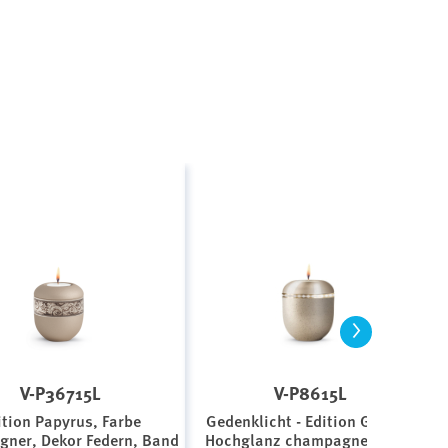
>
V-P36715L
V-P8615L
ition Papyrus, Farbe
Gedenklicht - Edition Girona,
ner, Dekor Federn, Band
Hochglanz champagner/matt