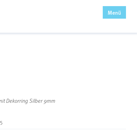
x
Menü
mit Dekorring Silber 9mm
5