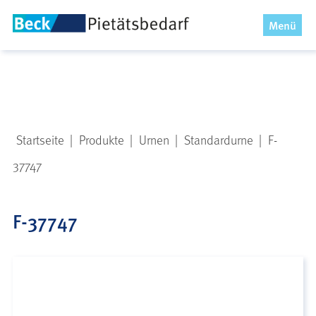
x
Menü
Startseite
|
Produkte
|
Urnen
|
Standardurne
|
F-
37747
F-37747