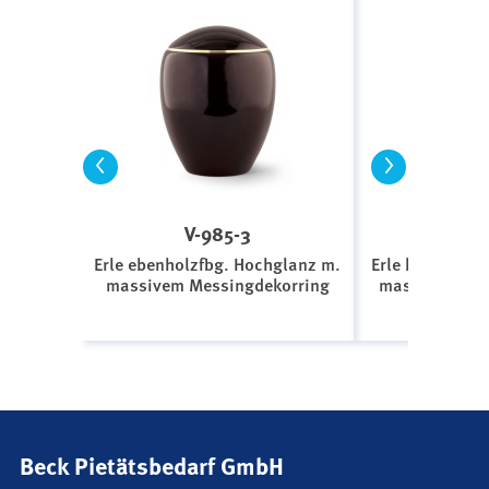
<
>
V-985-3
V-9
Erle ebenholzfbg. Hochglanz m.
Erle birkenwei
massivem Messingdekorring
massivem Mes
Beck Pietätsbedarf GmbH