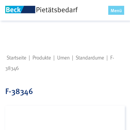
x
Menü
Startseite
|
Produkte
|
Urnen
|
Standardurne
|
F-
38346
F-38346