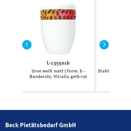
<
>
L-135501b
V-
Urne weiß matt | Form: b -
Stahl, Carrara-
Banderole, Vitraliu gelb-rot
Golds
Beck Pietätsbedarf GmbH