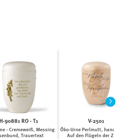
>
H-90881 RO - T1
V-2501
ne - Cremeweiß, Messing
Öko-Urne Perlmutt, handbemalt,
senbund, Trauertext
Auf den Flügeln der Zeit...,