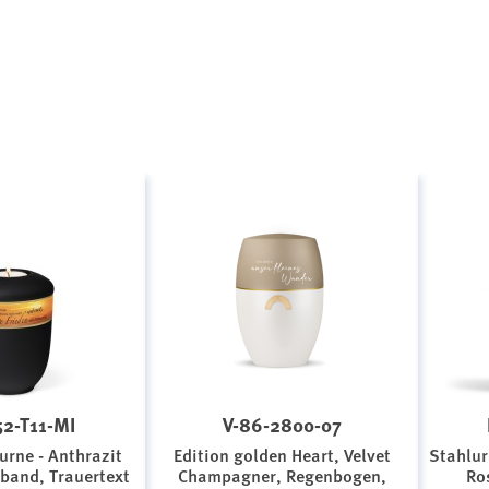
2-T11-MI
V-86-2800-07
urne - Anthrazit
Edition golden Heart, Velvet
Stahlur
rband, Trauertext
Champagner, Regenbogen,
Ro