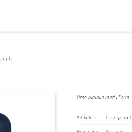
4-19-b
Urne blaulila matt | Form:
Artikelnr.:
L-02-54-19-
Hersteller:
IKT Lenz