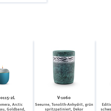
0115-2L
V-1060
omera, Arctic
Seeurne, Tonolith-Anhydrit, grün
Editi
lau, Goldband,
spritzpatiniert, Dekor
schwa