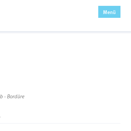
x
Menü
 b - Bordüre
b