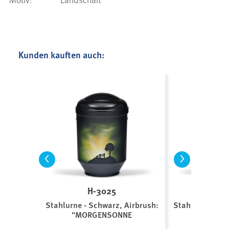
Kunden kauften auch:
<
>
H-3025
H-
Stahlurne - Schwarz, Airbrush:
Stahlurne - Sc
"MORGENSONNE
"Wildba