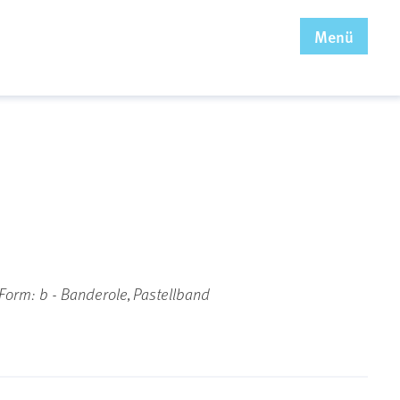
x
Menü
| Form: b - Banderole, Pastellband