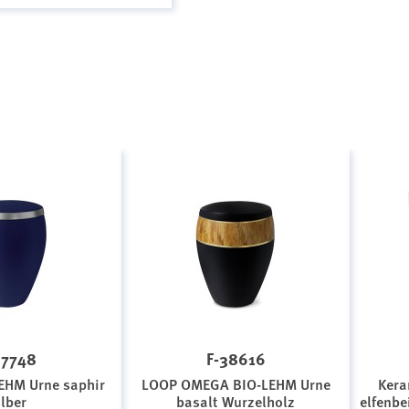
37748
F-38616
EHM Urne saphir
LOOP OMEGA BIO-LEHM Urne
Kera
ilber
basalt Wurzelholz
elfenbe