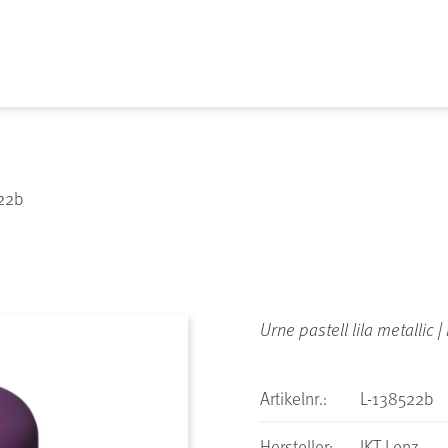
22b
Urne pastell lila metallic 
Artikelnr.:
L-138522b
Hersteller:
IKT Lenz