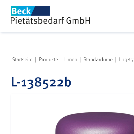
Startseite
|
Produkte
|
Urnen
|
Standardurne
|
L-1385
L-138522b