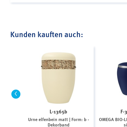
Kunden kauften auch:
<
L-1365b
F-
Urne elfenbein matt | Form: b -
OMEGA BIO-L
Dekorband
s