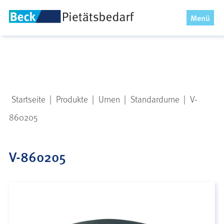
x
Menü
Startseite
|
Produkte
|
Urnen
|
Standardurne
|
V-
860205
V-860205