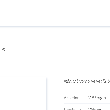
309
Infinity Livorno, velvet 
Artikelnr.:
V-860309
Hersteller:
Völsing