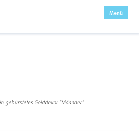
x
Menü
Rubin, gebürstetes Golddekor "Mäander"