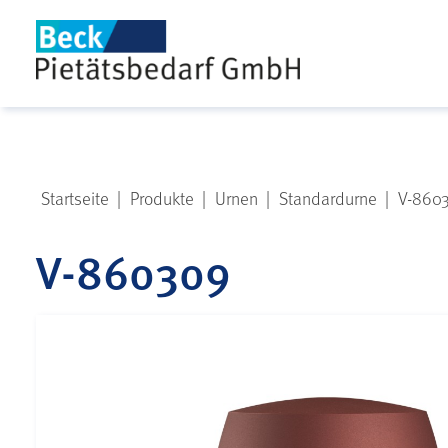
Startseite
|
Produkte
|
Urnen
|
Standardurne
|
V-860
V-860309