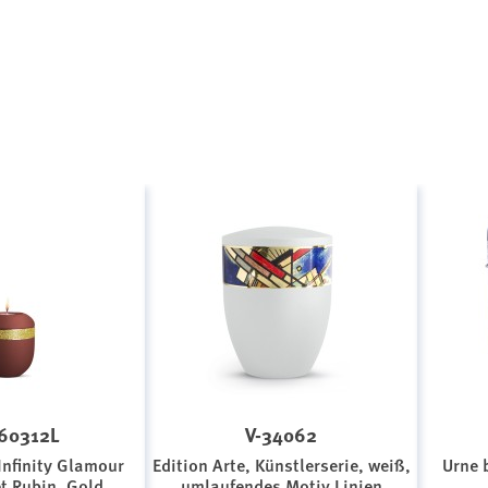
60312L
V-34062
Infinity Glamour
Edition Arte, Künstlerserie, weiß,
Urne b
et Rubin, Gold
umlaufendes Motiv Linien