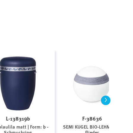
>
L-138319b
F-38636
laulila matt | Form: b -
SEMI KUGEL BIO-LEHM Urne
Schmuckring
flieder