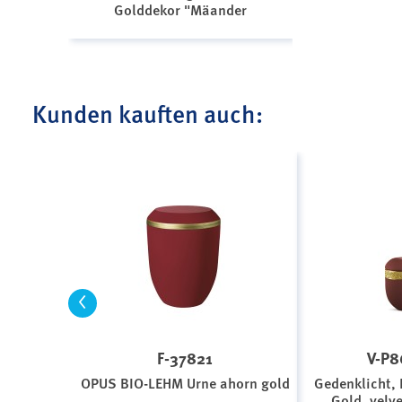
Golddekor "Mäander
Kunden kauften auch:
<
F-37821
V-P8
OPUS BIO-LEHM Urne ahorn gold
Gedenklicht, 
Gold, velv