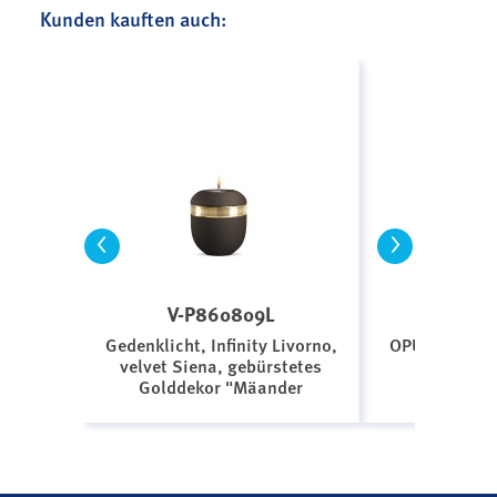
Kunden kauften auch:
<
>
V-P860809L
F-3
Gedenklicht, Infinity Livorno,
OPUS BIO-LE
velvet Siena, gebürstetes
si
Golddekor "Mäander