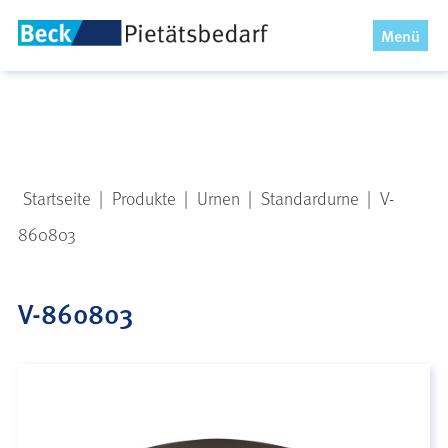
x
Menü
Startseite
|
Produkte
|
Urnen
|
Standardurne
|
V-
860803
V-860803