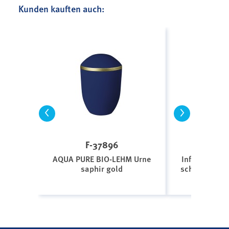
Kunden kauften auch:
<
>
F-37896
V-8
AQUA PURE BIO-LEHM Urne
Infinity Veta
saphir gold
schwarz gebü