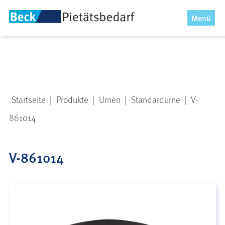
x
Menü
Startseite
|
Produkte
|
Urnen
|
Standardurne
|
V-
861014
V-861014