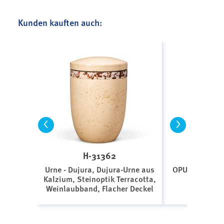
Kunden kauften auch:
<
>
H-31362
F-3
Urne - Dujura, Dujura-Urne aus
OPUS BIO-LEH
Kalzium, Steinoptik Terracotta,
g
Weinlaubband, Flacher Deckel