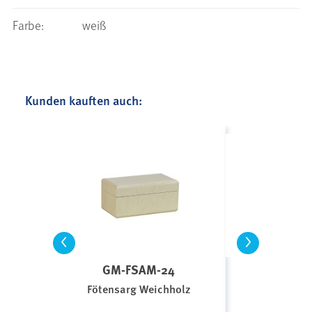
Farbe:
weiß
Kunden kauften auch:
<
>
GM-FSAM-24
GM-F
Fötensarg Weichholz
Fötensa