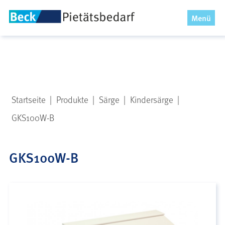
x
Menü
Startseite
|
Produkte
|
Särge
|
Kindersärge
|
GKS100W-B
GKS100W-B