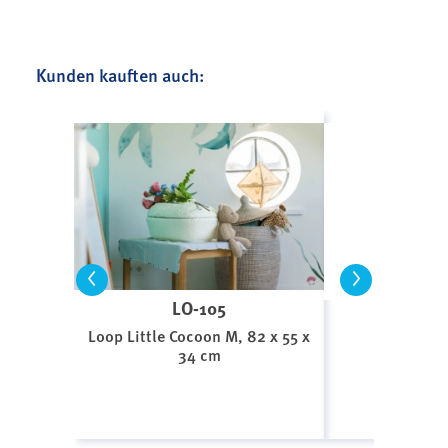
Kunden kauften auch:
<
>
LO-105
GM-F
Loop Little Cocoon M, 82 x 55 x
Fötensa
34 cm